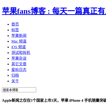
苹果fans博客 : 每天一篇真
首页
标签
苹果新闻
Mac 频道
iOS 频道
测试和拆机
苹果杂谈
其它文章
星标日志
归档
关于
Apple新闻之仅在5个国家上市3天，苹果 iPhone 4 手机销量突