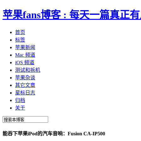
苹果fans博客 : 每天一篇真
首页
标签
苹果新闻
Mac 频道
iOS 频道
测试和拆机
苹果杂谈
其它文章
星标日志
归档
关于
能吞下苹果iPod的汽车音响：Fusion CA-IP500