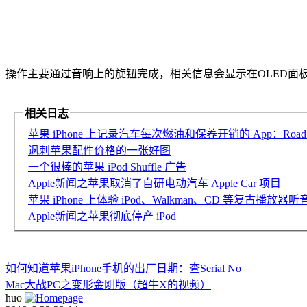
操作主要通过
音响上的旋钮完成，相关信息会显示在OLED面
相关日志
苹果 iPhone 上记录汽车每次燃油和保养开销的 App：Road T
讽刺苹果配件价格的一张好图
一个很棒的苹果 iPod Shuffle 广告
Apple新闻之苹果取消了自研电动汽车 Apple Car 项目
苹果 iPhone 上体验 iPod、Walkman、CD 等复古播放器听音乐
Apple新闻之苹果彻底停产 iPod
如何知道苹果iPhone手机的出厂日期：查Serial No
Mac大战PC之变形金刚版（超牛X的视频）
huo