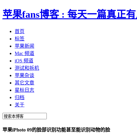
苹果fans博客 : 每天一篇真
首页
标签
苹果新闻
Mac 频道
iOS 频道
测试和拆机
苹果杂谈
其它文章
星标日志
归档
关于
苹果iPhoto 09的脸部识别功能甚至能识别动物的脸