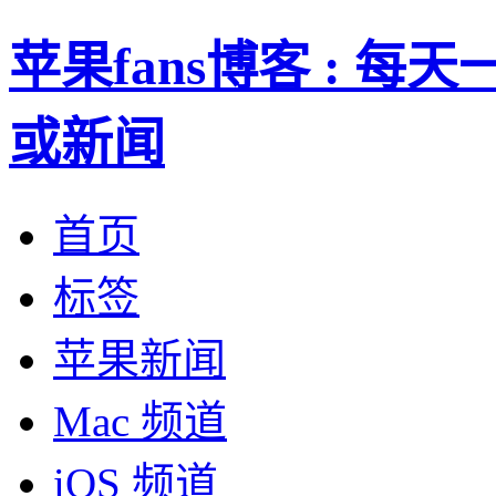
苹果fans博客 : 
或新闻
首页
标签
苹果新闻
Mac 频道
iOS 频道