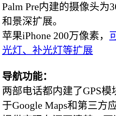
Palm Pre
内建的摄像头为
3
和景深扩展。
苹果
iPhone 200
万像素
，
光灯、补光灯等扩展
导航功能：
两部电话都内建了
GPS
模
于
Google Maps
和第三方