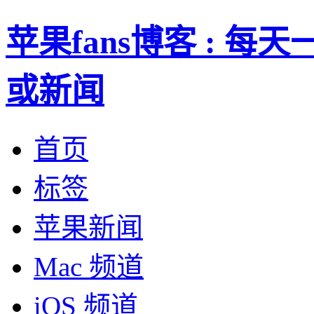
苹果fans博客 : 
或新闻
首页
标签
苹果新闻
Mac 频道
iOS 频道