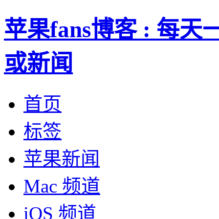
苹果fans博客 : 
或新闻
首页
标签
苹果新闻
Mac 频道
iOS 频道