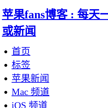
苹果fans博客 : 
或新闻
首页
标签
苹果新闻
Mac 频道
iOS 频道