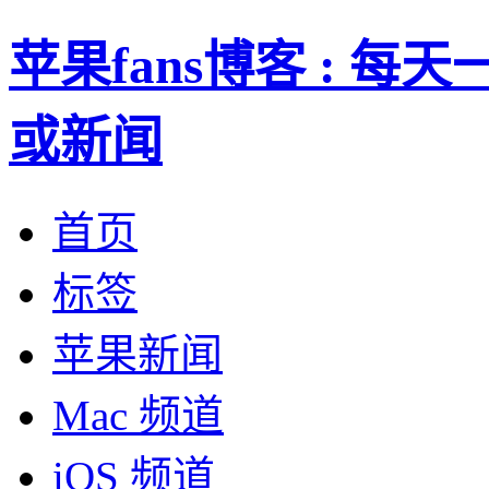
苹果fans博客 : 
或新闻
首页
标签
苹果新闻
Mac 频道
iOS 频道