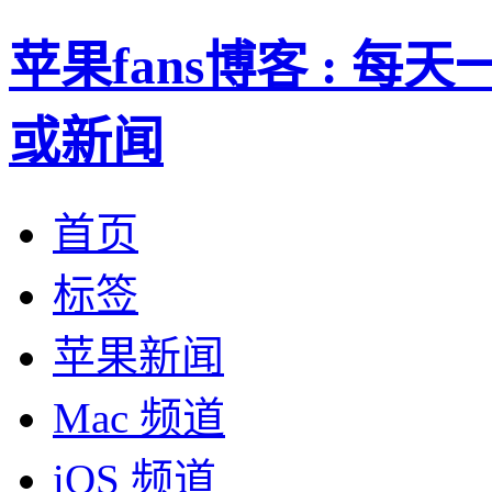
苹果fans博客 : 
或新闻
首页
标签
苹果新闻
Mac 频道
iOS 频道