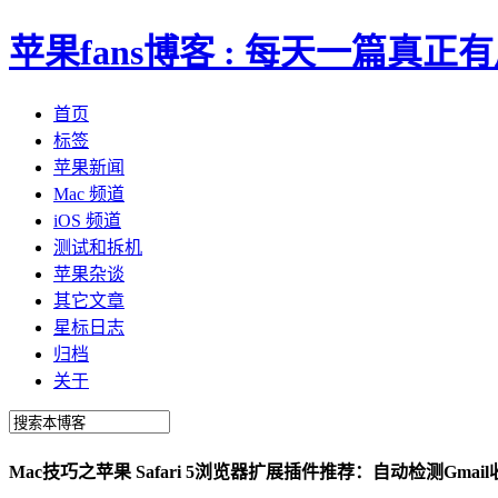
苹果fans博客 : 每天一篇真
首页
标签
苹果新闻
Mac 频道
iOS 频道
测试和拆机
苹果杂谈
其它文章
星标日志
归档
关于
Mac技巧之苹果 Safari 5浏览器扩展插件推荐：自动检测Gmail收件箱