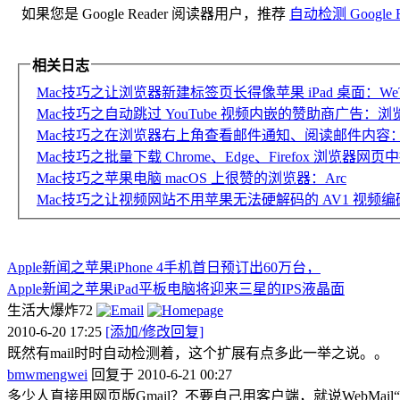
如果您是 Google Reader 阅读器用户，推荐
自动检测 Google R
相关日志
Mac技巧之让浏览器新建标签页长得像苹果 iPad 桌面：WeT
Mac技巧之自动跳过 YouTube 视频内嵌的赞助商广告：浏览器扩展 Sp
Mac技巧之在浏览器右上角查看邮件通知、阅读邮件内容：Checker 
Mac技巧之批量下载 Chrome、Edge、Firefox 浏览器网页中
Mac技巧之苹果电脑 macOS 上很赞的浏览器：Arc
Mac技巧之让视频网站不用苹果无法硬解码的 AV1 视频编码，节
Apple新闻之苹果iPhone 4手机首日预订出60万台，
Apple新闻之苹果iPad平板电脑将迎来三星的IPS液晶面
生活大爆炸72
2010-6-20 17:25
[添加/修改回复]
既然有mail时时自动检测着，这个扩展有点多此一举之说。。
bmwmengwei
回复于 2010-6-21 00:27
多少人直接用网页版Gmail？不要自己用客户端，就说WebMail