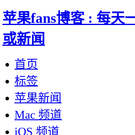
苹果fans博客 : 
或新闻
首页
标签
苹果新闻
Mac 频道
iOS 频道