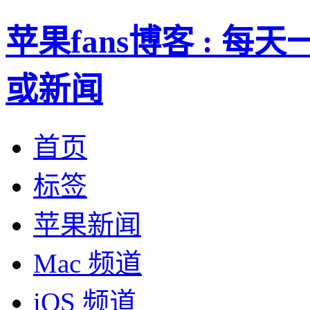
苹果fans博客 : 
或新闻
首页
标签
苹果新闻
Mac 频道
iOS 频道