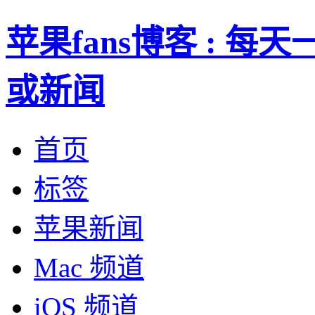
苹果fans博客 : 
或新闻
首页
标签
苹果新闻
Mac 频道
iOS 频道