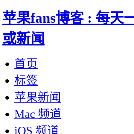
苹果fans博客 : 
或新闻
首页
标签
苹果新闻
Mac 频道
iOS 频道