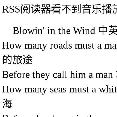
RSS阅读器看不到音乐播
Blowin' in the Wi
How many roads must 
的旅途
Before they call him
How many seas must a 
海