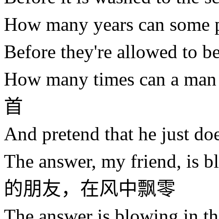
How many years can so
Before they're allowed 
How many times can a 
首
And pretend that he jus
The answer, my friend, i
的朋友，在风中飘零
The answer is blowing 