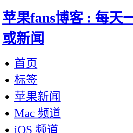
苹果fans博客 : 
或新闻
首页
标签
苹果新闻
Mac 频道
iOS 频道