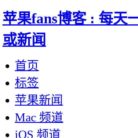
苹果fans博客 : 
或新闻
首页
标签
苹果新闻
Mac 频道
iOS 频道