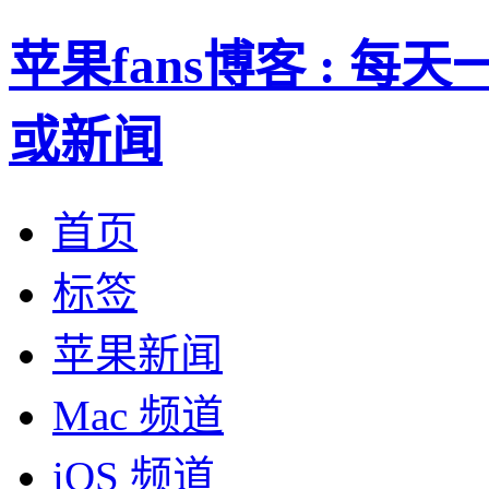
苹果fans博客 : 
或新闻
首页
标签
苹果新闻
Mac 频道
iOS 频道