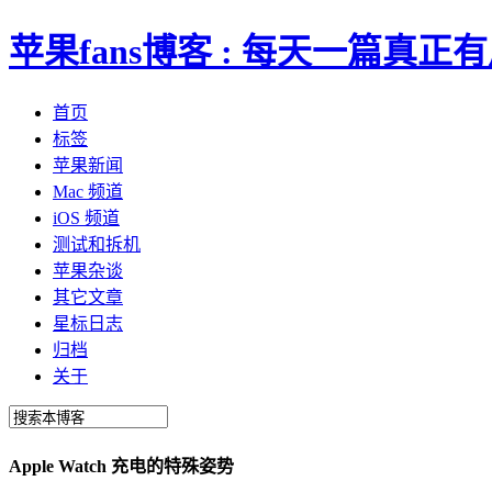
苹果fans博客 : 每天一篇真
首页
标签
苹果新闻
Mac 频道
iOS 频道
测试和拆机
苹果杂谈
其它文章
星标日志
归档
关于
Apple Watch 充电的特殊姿势