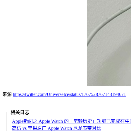
来源
https://twitter.com/UniverseIce/status/1767528767143194671
相关日志
Apple新闻之 Apple Watch 的「房颤历史」功能已完成
高仿 vs 苹果原厂 Apple Watch 尼龙表带对比