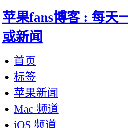
苹果fans博客 : 
或新闻
首页
标签
苹果新闻
Mac 频道
iOS 频道