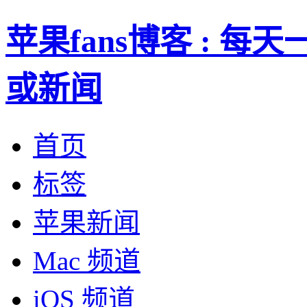
苹果fans博客 : 
或新闻
首页
标签
苹果新闻
Mac 频道
iOS 频道