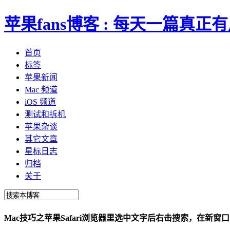
苹果fans博客 : 每天一篇真
首页
标签
苹果新闻
Mac 频道
iOS 频道
测试和拆机
苹果杂谈
其它文章
星标日志
归档
关于
Mac技巧之苹果Safari浏览器里选中文字后右击搜索，在新