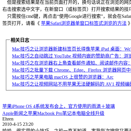
但是搜索结果是在当前页面打开的，换句话说正在浏览的网页就没
右击搜索选中文字，在新窗口（或标签页）打开搜索结果的技
只需按住cmd键，再点击“使用Google进行搜索”，就会在S
签页打开，请看《
苹果Safari浏览器单窗口标签式浏览的方法
相关日志
Mac技巧之让浏览器新建标签页长得像苹果 iPad 桌面：WeT
Mac技巧之自动跳过 YouTube 视频内嵌的赞助商广告：浏览器扩展 Sp
Mac技巧之在浏览器右上角查看邮件通知、阅读邮件内容：Checker 
Mac技巧之批量下载 Chrome、Edge、Firefox 浏览器网页中
Mac技巧之苹果电脑 macOS 上很赞的浏览器：Arc
Mac技巧之让视频网站不用苹果无法硬解码的 AV1 视频编码，节
苹果iPhone OS 4系统发布会上，官方使用的雨滴＋玻璃
Apple新闻之苹果Macbook Pro笔记本电脑全线升级
Ehren
2010-4-15 23:20
哈哈，很实用的小技巧，之前一直不知道，害我每次搜完又要