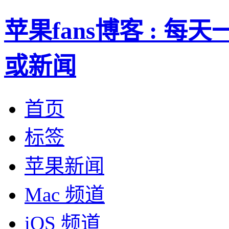
苹果fans博客 : 
或新闻
首页
标签
苹果新闻
Mac 频道
iOS 频道