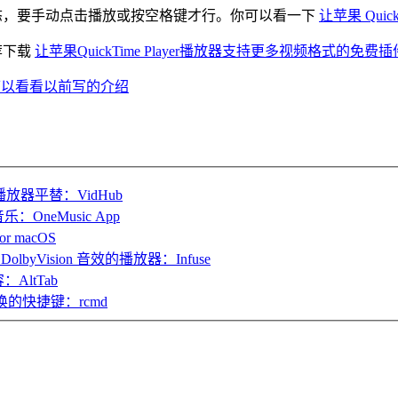
是暂停状态，要手动点击播放或按空格键才行。你可以看一下
让苹果 Qui
推荐下载
让苹果QuickTime Player播放器支持更多视频格式的免费插件包 
可以看看以前写的介绍
播放器平替：VidHub
：OneMusic App
r macOS
DolbyVision 音效的播放器：Infuse
ltTab
的快捷键：rcmd