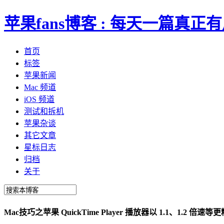
苹果fans博客 : 每天一篇真
首页
标签
苹果新闻
Mac 频道
iOS 频道
测试和拆机
苹果杂谈
其它文章
星标日志
归档
关于
Mac技巧之苹果 QuickTime Player 播放器以 1.1、1.2