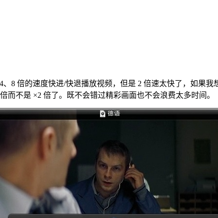
用 2、4、8 倍的速度快进/快退播放视频，但是 2 倍速太快了，如果
.1 倍而不是 ×2 倍了。既不会错过精彩画面也不会浪费太多时间。