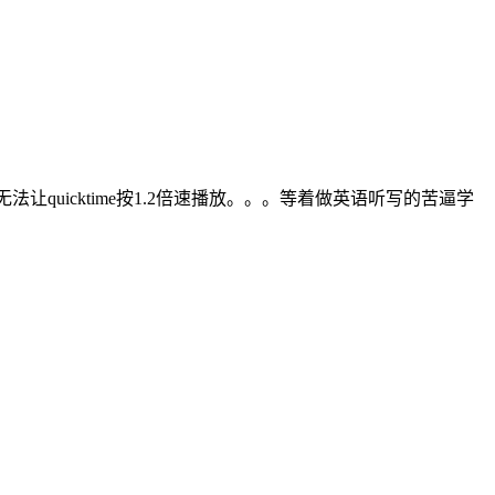
quicktime按1.2倍速播放。。。等着做英语听写的苦逼学