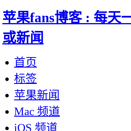
苹果fans博客 : 
或新闻
首页
标签
苹果新闻
Mac 频道
iOS 频道