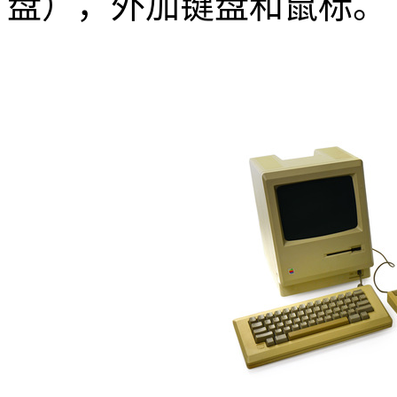
盘），外加键盘和鼠标。