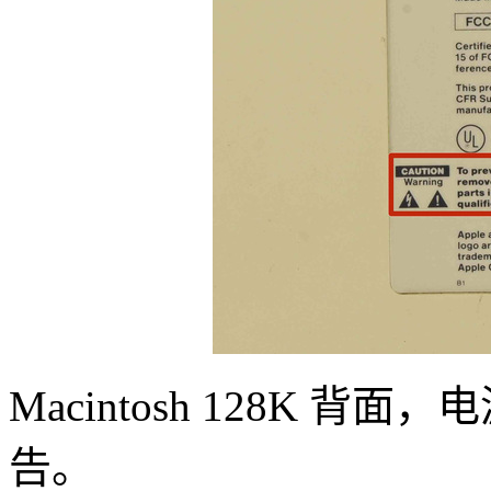
Macintosh 128K 
告。