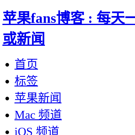
苹果fans博客 : 
或新闻
首页
标签
苹果新闻
Mac 频道
iOS 频道