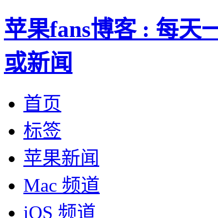
苹果fans博客 : 
或新闻
首页
标签
苹果新闻
Mac 频道
iOS 频道