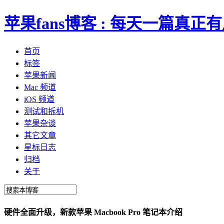
苹果fans博客 : 每天一篇真
首页
标签
苹果新闻
Mac 频道
iOS 频道
测试和拆机
苹果杂谈
其它文章
星标日志
归档
关于
硬件全面升级，新款苹果 Macbook Pro 笔记本介绍