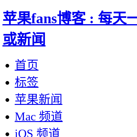
苹果fans博客 : 
或新闻
首页
标签
苹果新闻
Mac 频道
iOS 频道