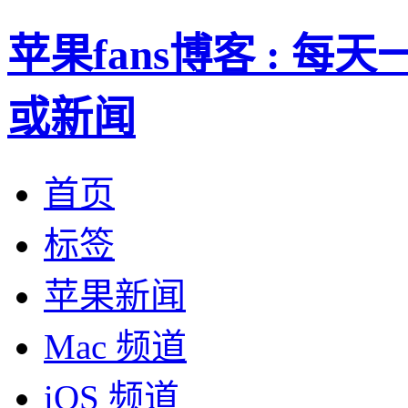
苹果fans博客 : 
或新闻
首页
标签
苹果新闻
Mac 频道
iOS 频道