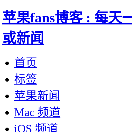
苹果fans博客 : 
或新闻
首页
标签
苹果新闻
Mac 频道
iOS 频道