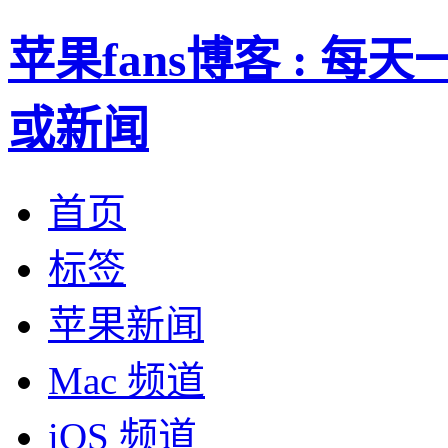
苹果fans博客 : 
或新闻
首页
标签
苹果新闻
Mac 频道
iOS 频道