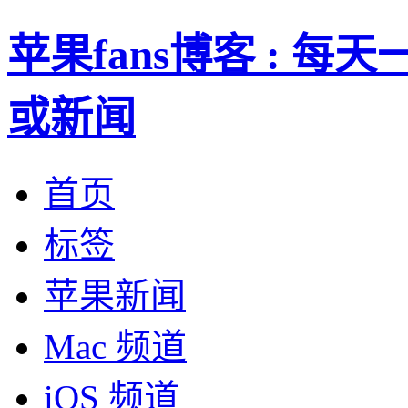
苹果fans博客 : 
或新闻
首页
标签
苹果新闻
Mac 频道
iOS 频道