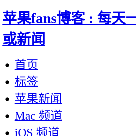
苹果fans博客 : 
或新闻
首页
标签
苹果新闻
Mac 频道
iOS 频道