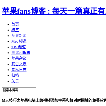
苹果fans博客 : 每天一篇真
首页
标签
苹果新闻
Mac 频道
iOS 频道
测试和拆机
苹果杂谈
其它文章
星标日志
归档
关于
Mac技巧之苹果电脑上给视频添加字幕和校对时间轴的免费软件：A