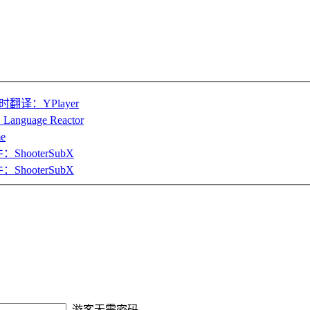
译：YPlayer
ge Reactor
e
ooterSubX
ooterSubX
游客无需密码