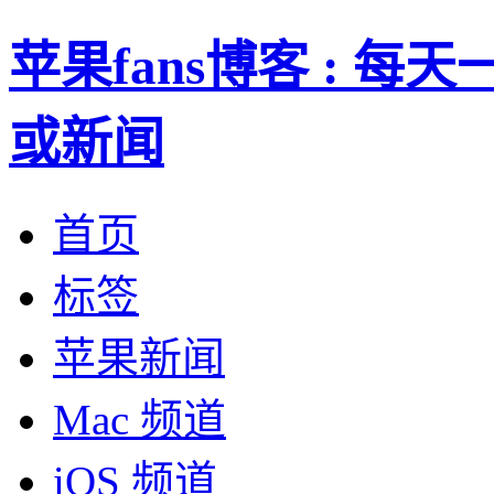
苹果fans博客 : 
或新闻
首页
标签
苹果新闻
Mac 频道
iOS 频道