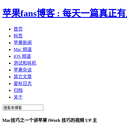
苹果fans博客 : 每天一篇真
首页
标签
苹果新闻
Mac 频道
iOS 频道
测试和拆机
苹果杂谈
其它文章
星标日志
归档
关于
Mac技巧之一个讲苹果 iWork 技巧的视频 UP 主