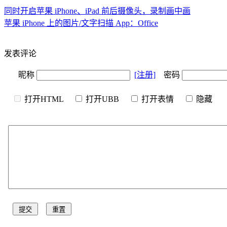
同时开启苹果 iPhone、iPad 前后摄像头，录制画中画
苹果 iPhone 上的图片/文字扫描 App：Office
发表评论
昵称
[注册]
密码
打开HTML
打开UBB
打开表情
隐