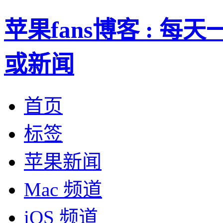
苹果fans博客 : 
或新闻
首页
标签
苹果新闻
Mac 频道
iOS 频道