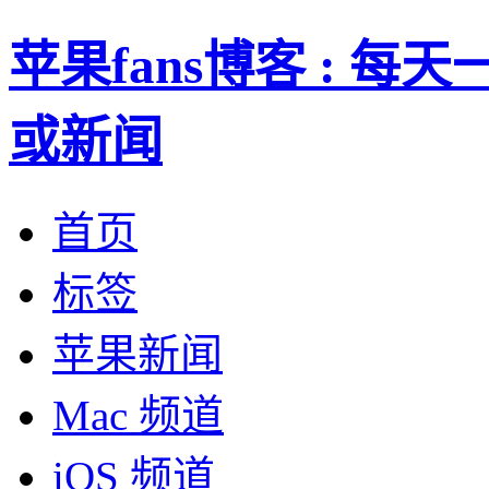
苹果fans博客 : 
或新闻
首页
标签
苹果新闻
Mac 频道
iOS 频道