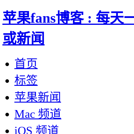
苹果fans博客 : 
或新闻
首页
标签
苹果新闻
Mac 频道
iOS 频道