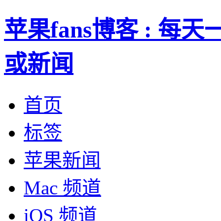
苹果fans博客 : 
或新闻
首页
标签
苹果新闻
Mac 频道
iOS 频道