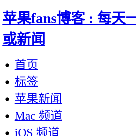
苹果fans博客 : 
或新闻
首页
标签
苹果新闻
Mac 频道
iOS 频道