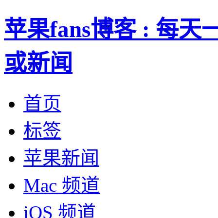
苹果fans博客 : 
或新闻
首页
标签
苹果新闻
Mac 频道
iOS 频道