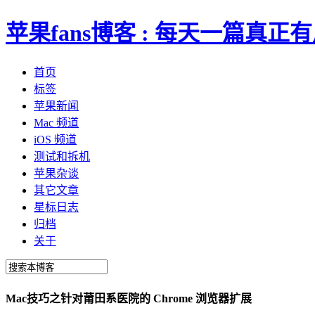
苹果fans博客 : 每天一篇真
首页
标签
苹果新闻
Mac 频道
iOS 频道
测试和拆机
苹果杂谈
其它文章
星标日志
归档
关于
Mac技巧之针对莆田系医院的 Chrome 浏览器扩展