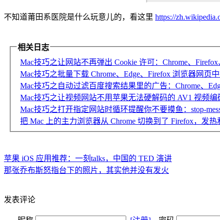
不知道莆田系医院是什么玩意儿的，看这里
https://zh.wikiped
相关日志
Mac技巧之让网站不再弹出 Cookie 许可：Chrome、Firefox、Edge 
Mac技巧之批量下载 Chrome、Edge、Firefox 浏览器网页中
Mac技巧之自动过滤百度搜索结果里的广告：Chrome、Edge 浏
Mac技巧之让视频网站不用苹果无法硬解码的 AV1 视频编码，节
Mac技巧之打开指定网站时循环提醒你不要摸鱼：stop-mess-a
把 Mac 上的主力浏览器从 Chrome 切换到了 Firefox，
苹果 iOS 应用推荐：一刻talks，中国的 TED 演讲
那张乔布斯怒指台下的照片，其实他并没有发火
发表评论