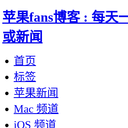
苹果fans博客 : 
或新闻
首页
标签
苹果新闻
Mac 频道
iOS 频道