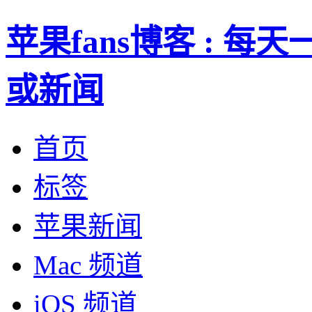
苹果fans博客 : 
或新闻
首页
标签
苹果新闻
Mac 频道
iOS 频道