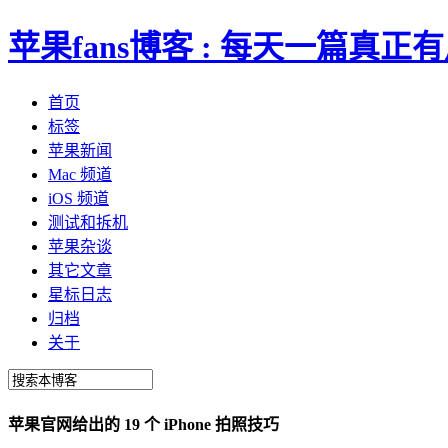
苹果fans博客 : 每天一篇真
首页
标签
苹果新闻
Mac 频道
iOS 频道
测试和拆机
苹果杂谈
其它文章
星标日志
归档
关于
苹果官网给出的 19 个 iPhone 拍照技巧