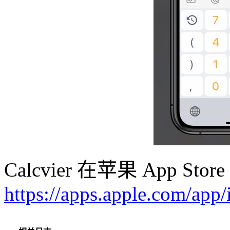
Calcvier 在苹果 App 
https://apps.apple.com/ap