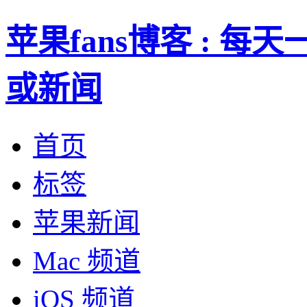
苹果fans博客 : 
或新闻
首页
标签
苹果新闻
Mac 频道
iOS 频道