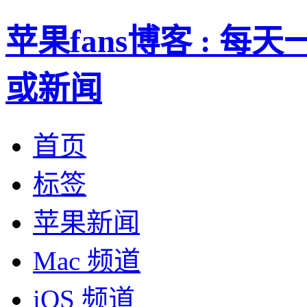
苹果fans博客 : 
或新闻
首页
标签
苹果新闻
Mac 频道
iOS 频道