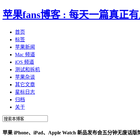
苹果fans博客 : 每天一篇真
首页
标签
苹果新闻
Mac 频道
iOS 频道
测试和拆机
苹果杂谈
其它文章
星标日志
归档
关于
苹果 iPhone、iPad、Apple Watch 新品发布会五分钟无废话