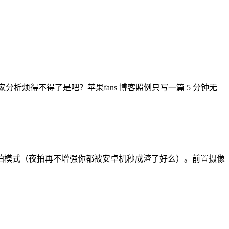
报道和专家分析烦得不得了是吧？苹果fans 博客照例只写一篇 5 分钟无
新的人像模式和夜拍模式（夜拍再不增强你都被安卓机秒成渣了好么）。前置摄像